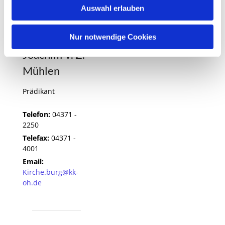
Auswahl erlauben
a
h
l
Nur notwendige Cookies
Joachim V. Z.
Mühlen
Prädikant
Telefon:
04371 -
2250
Telefax:
04371 -
4001
Email:
Kirche.burg@kk-
oh.de