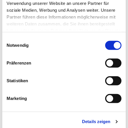
Verwendung unserer Website an unsere Partner für
soziale Medien, Werbung und Analysen weiter. Unsere
Partner führen diese Informationen möglicherweise mit
weiteren Daten zusammen, die Sie ihnen bereitgestellt
haben oder die sie im Rahmen Ihrer Nutzung der Dienste
gesammelt haben.
E
Notwendig
i
n
w
Präferenzen
i
l
l
Statistiken
i
g
Marketing
u
n
g
Details zeigen
s