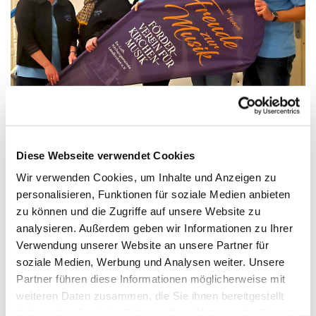
Vorstand vlnr: Kathrin Kark (Musikwartin), Juliane
Marquardt (Kassenwartin), Jennifer Bruhn (1. Vorsitzende),
Silvia Schulz (2. Vorsitzende), Tobias Danklefsen
Diese Webseite verwendet Cookies
(Schriftführer)
Wir verwenden Cookies, um Inhalte und Anzeigen zu
personalisieren, Funktionen für soziale Medien anbieten
zu können und die Zugriffe auf unsere Website zu
analysieren. Außerdem geben wir Informationen zu Ihrer
Verwendung unserer Website an unsere Partner für
soziale Medien, Werbung und Analysen weiter. Unsere
Partner führen diese Informationen möglicherweise mit
weiteren Daten zusammen, die Sie ihnen bereitgestellt
haben oder die sie im Rahmen Ihrer Nutzung der Dienste