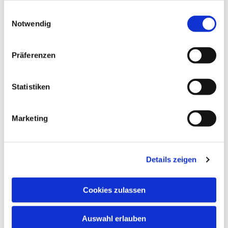
gesammelt haben.
E
Notwendig
i
n
w
Präferenzen
i
l
l
Statistiken
i
g
Marketing
u
n
g
Details zeigen
s
a
u
Cookies zulassen
s
w
Auswahl erlauben
a