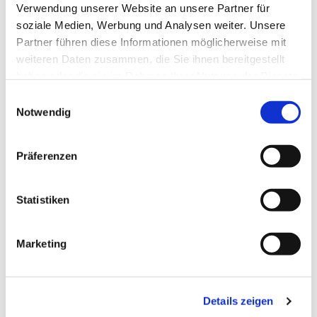
Verwendung unserer Website an unsere Partner für
soziale Medien, Werbung und Analysen weiter. Unsere
Partner führen diese Informationen möglicherweise mit
weiteren Daten zusammen, die Sie ihnen bereitgestellt
haben oder die sie im Rahmen Ihrer Nutzung der Dienste
gesammelt haben.
E
Notwendig
i
n
w
Präferenzen
i
l
l
Statistiken
i
g
Marketing
u
n
g
Details zeigen
s